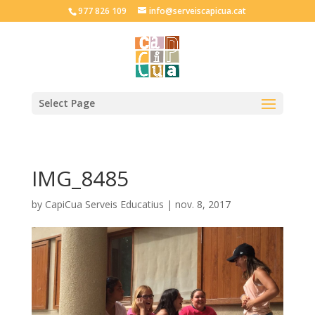
977 826 109
info@serveiscapicua.cat
Select Page
IMG_8485
by
CapiCua Serveis Educatius
|
nov. 8, 2017