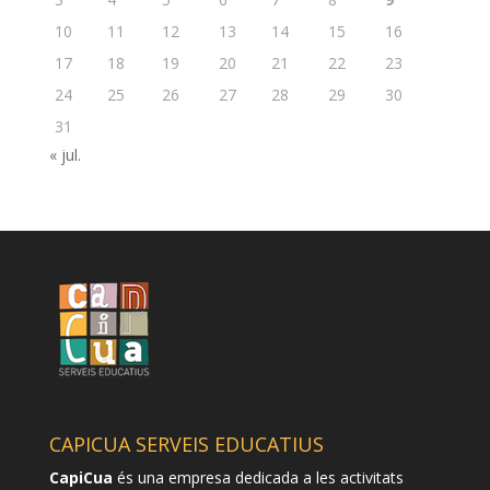
10
11
12
13
14
15
16
17
18
19
20
21
22
23
24
25
26
27
28
29
30
31
« jul.
CAPICUA SERVEIS EDUCATIUS
CapiCua
és una empresa dedicada a les activitats