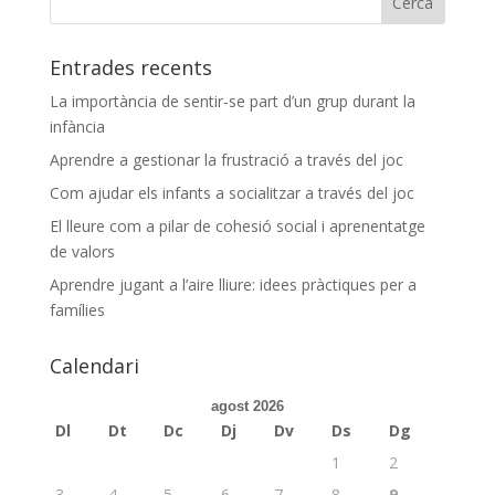
Entrades recents
La importància de sentir-se part d’un grup durant la
infància
Aprendre a gestionar la frustració a través del joc
Com ajudar els infants a socialitzar a través del joc
El lleure com a pilar de cohesió social i aprenentatge
de valors
Aprendre jugant a l’aire lliure: idees pràctiques per a
famílies
Calendari
agost 2026
Dl
Dt
Dc
Dj
Dv
Ds
Dg
1
2
3
4
5
6
7
8
9