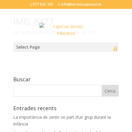
977 826 109
info@serveiscapicua.cat
IMG_8477
by
CapiCua Serveis Educatius
|
nov. 8, 2017
Select Page
Buscar
Entrades recents
La importància de sentir-se part d’un grup durant la
infància