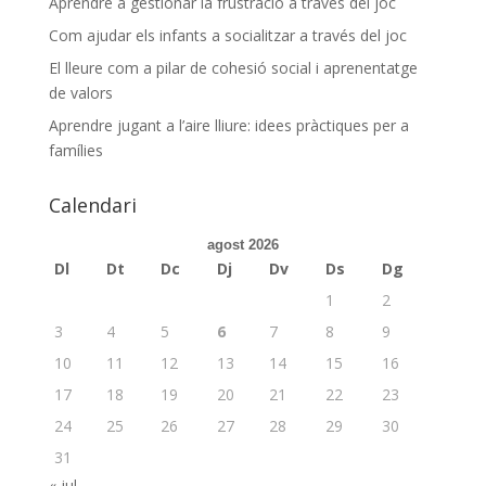
Aprendre a gestionar la frustració a través del joc
Com ajudar els infants a socialitzar a través del joc
El lleure com a pilar de cohesió social i aprenentatge
de valors
Aprendre jugant a l’aire lliure: idees pràctiques per a
famílies
Calendari
agost 2026
Dl
Dt
Dc
Dj
Dv
Ds
Dg
1
2
3
4
5
6
7
8
9
10
11
12
13
14
15
16
17
18
19
20
21
22
23
24
25
26
27
28
29
30
31
« jul.