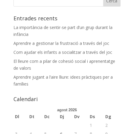
Entrades recents
La importància de sentir-se part d’un grup durant la
infància
Aprendre a gestionar la frustració a través del joc
Com ajudar els infants a socialitzar a través del joc
El lleure com a pilar de cohesió social i aprenentatge
de valors
Aprendre jugant a l’aire lliure: idees pràctiques per a
famílies
Calendari
agost 2026
Dl
Dt
Dc
Dj
Dv
Ds
Dg
1
2
3
4
5
6
7
8
9