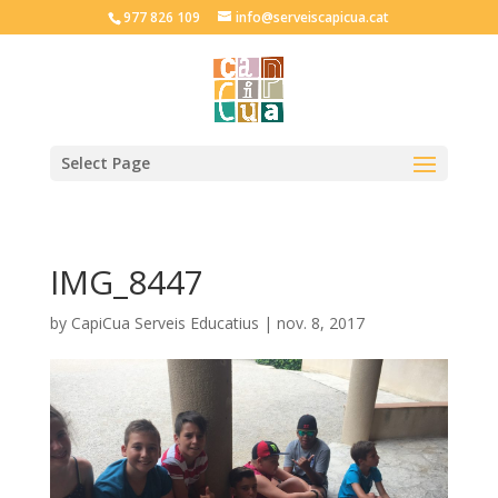
977 826 109
info@serveiscapicua.cat
Select Page
IMG_8447
by
CapiCua Serveis Educatius
|
nov. 8, 2017