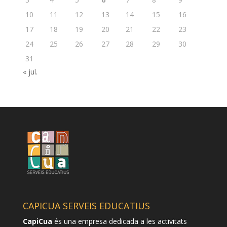
10
11
12
13
14
15
16
17
18
19
20
21
22
23
24
25
26
27
28
29
30
31
« jul.
CAPICUA SERVEIS EDUCATIUS
CapiCua
és una empresa dedicada a les activitats