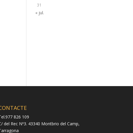
31
« jul.
CONTACTE
Tel.977 826 109
C/ del Rec Nº3. 43340 Montbrio del Camp,
Tarragona