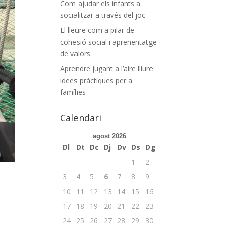
Com ajudar els infants a
socialitzar a través del joc
El lleure com a pilar de
cohesió social i aprenentatge
de valors
Aprendre jugant a l’aire lliure:
idees pràctiques per a
famílies
Calendari
agost 2026
Dl
Dt
Dc
Dj
Dv
Ds
Dg
1
2
3
4
5
6
7
8
9
10
11
12
13
14
15
16
17
18
19
20
21
22
23
24
25
26
27
28
29
30