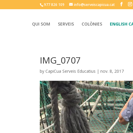
977 826 109
info@serveiscapicua.cat
QUI SOM
SERVEIS
COLÒNIES
ENGLISH C
IMG_0707
by
CapiCua Serveis Educatius
|
nov. 8, 2017